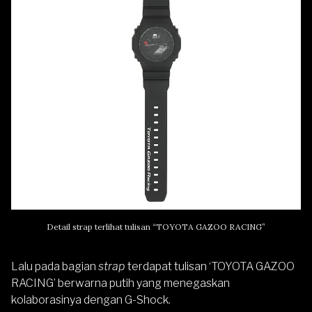
Detail strap terlihat tulisan “TOYOTA GAZOO RACING”
Lalu pada bagian
strap
terdapat tulisan ‘TOYOTA GAZOO
RACING’ berwarna putih yang menegaskan
kolaborasinya dengan G-Shock.