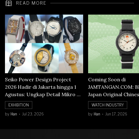
READ MORE
Seiko Power Design Project
Coming Soon di
2026 Hadir di Jakarta hingga 1
JAMTANGAN.COM: B
Agustus: Ungkap Detail Mikro di
Japan Original Chine
Balik Seni Watchmaking
Numerals Watch
EXHIBITION
WATCH INDUSTRY
by
Han
Jul 23, 2026
by
Han
Jun 17, 2026