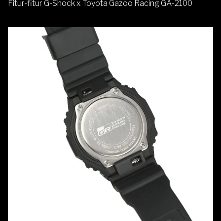
Fitur-fitur G-Shock x Toyota Gazoo Racing GA-2100