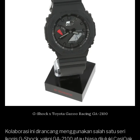
G-Shock x Toyota Gazoo Racing GA-2100
Kolaborasi ini dirancang menggunakan salah satu seri
ikonis G-Shock, yakni
GA-2100
atau biasa dijuluki CasiOak