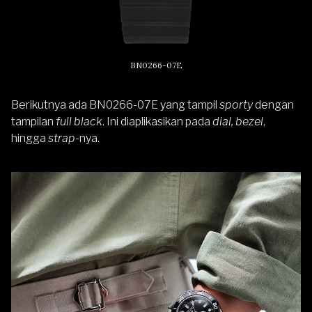
BN0266-07E
Berikutnya ada BN0266-07E yang tampil
sporty
dengan
tampilan
full black
. Ini diaplikasikan pada
dial, bezel
,
hingga
strap
-nya.