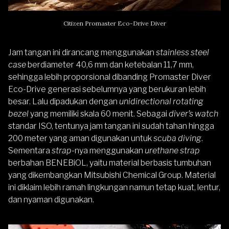
Citizen Promaster Eco-Drive Diver
Jam tangan ini dirancang menggunakan
stainless steel
case
berdiameter 40,6 mm dan ketebalan 11,7 mm,
sehingga lebih proporsional dibanding Promaster Diver
Eco-Drive generasi sebelumnya yang berukuran lebih
besar. Lalu dipadukan dengan
unidirectional rotating
bezel
yang memiliki skala 60 menit. Sebagai
diver’s watch
standar ISO, tentunya jam tangan ini sudah tahan hingga
200 meter yang aman digunakan untuk
scuba diving
.
Sementara
strap
-nya menggunakan
urethane strap
berbahan BENEBiOL, yaitu material berbasis tumbuhan
yang dikembangkan Mitsubishi Chemical Group. Material
ini diklaim lebih ramah lingkungan namun tetap kuat, lentur,
dan nyaman digunakan.