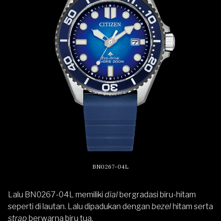
BN0267-04L
Lalu BN0267-04L memiliki
dial
bergradasi biru-hitam
seperti di lautan. Lalu dipadukan dengan
bezel
hitam serta
strap
berwarna biru tua.