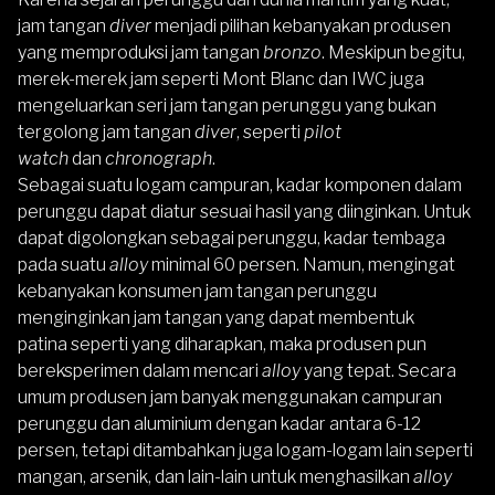
jam tangan
diver
menjadi pilihan kebanyakan produsen
yang memproduksi jam tangan
bronzo
. Meskipun begitu,
merek-merek jam seperti Mont Blanc dan IWC juga
mengeluarkan seri jam tangan perunggu yang bukan
tergolong jam tangan
diver
, seperti
pilot
watch
dan
chronograph
.
Sebagai suatu logam campuran, kadar komponen dalam
perunggu dapat diatur sesuai hasil yang diinginkan. Untuk
dapat digolongkan sebagai perunggu, kadar tembaga
pada suatu
alloy
minimal 60 persen. Namun, mengingat
kebanyakan konsumen jam tangan perunggu
menginginkan jam tangan yang dapat membentuk
patina seperti yang diharapkan, maka produsen pun
bereksperimen dalam mencari
alloy
yang tepat. Secara
umum produsen jam banyak menggunakan campuran
perunggu dan aluminium dengan kadar antara 6-12
persen, tetapi ditambahkan juga logam-logam lain seperti
mangan, arsenik, dan lain-lain untuk menghasilkan
alloy