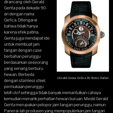
dirancang oleh Gerald
Genta pada dekade 90-
an dengan nama
Gefica. Ditengarai
bahwa tidak hanya
karena efek patina,
Genta juga mendapat ide
untuk membuat jam
tangan dengan
case
berbahan perunggu
berdasarkan seseorang
yang senang berburu
hewan. Berbeda
Gerald Genta Gefica Bi-Retro Safari
dengan
stainless steel
,
permukaan perunggu
lebih
dof
sehingga tidak banyak memantulkan cahaya
kemudian menarik perhatian hewan buruan. Meski Gerald
Genta merupakan pelopor jam tangan perunggu, namun
Panerai-lah produsen yang mempopulerkan jam tangan