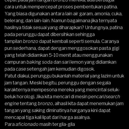
cara untuk mempercepat proses pembentukan patina.
Yang biasa digunakan antara lain air garam, amonia, cuka,
belerang, dan lain-lain. Namun bagaimana jika ternyata
hasilnya tidak sesuai yang diharapkan? Untungnya, patina
pada perunggu dapat dibersihkan sehingga
tampilan
bronzo
dapat kembali seperti semula. Caranya
pun sederhana, dapat dengan menggosokan pasta gigi
yang telah didiamkan 5-10 menit atau menggunakan
campuran
baking soda
dan sari lemon yang didiamkan
pada
case
setengah jam kemudian digosok.
Patut diakui, perunggu bukanlah material yang lazim untuk
jam tangan. Meski begitu, perunggu dengan segala
karakternya mempesona mereka yang mencintai seluk-
beluk horologi. Jika kita mencari di mesin pencari/
search
engine
tentang
bronzo
, alhasil kita dapat menemukan jam
tangan yang saking diminatinya harganya kini dapat
mencapai tiga kali lipat dari harga asalnya.
Para
aficionado
masih tergila-gila