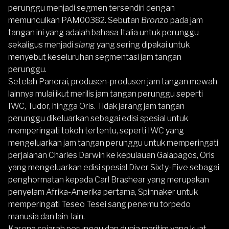
perunggu menjadi segmen tersendiri dengan
memunculkan PAM00382. Sebutan
Bronzo
pada jam
tangan ini yang adalah bahasa Italia untuk perunggu
sekaligus menjadi
slang
yang sering dipakai untuk
menyebut keseluruhan segmentasi jam tangan
perunggu.
Setelah Panerai, produsen-produsen jam tangan mewah
lainnya mulai ikut merilis jam tangan perunggu seperti
IWC, Tudor, hingga Oris. Tidak jarang jam tangan
perunggu dikeluarkan sebagai edisi spesial untuk
memperingati tokoh tertentu, seperti IWC yang
mengeluarkan jam tangan perunggu untuk memperingati
perjalanan Charles Darwin ke kepulauan Galapagos, Oris
yang mengeluarkan edisi spesial Diver Sixty-Five sebagai
penghormatan kepada Carl Brashear yang merupakan
penyelam Afrika-Amerika pertama, Spinnaker untuk
memperingati Teseo Tesei sang penemu torpedo
manusia dan lain-lain.
Karena sejarah perunggu dan dunia maritim yang kuat,