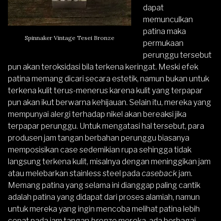
dapat
memunculkan
patina maka
Spinnaker Vintage Tesei Bronze
permukaan
perunggu tersebut
pun akan teroksidasi bila terkena keringat. Meski efek
patina memang dicari secara estetik, namun bukan untuk
terkena kulit terus-menerus karena kulit yang terpapar
pun akan ikut berwarna kehijauan. Selain itu, mereka yang
mempunyai alergi terhadap nikel akan bereaksi jika
terpapar perunggu. Untuk mengatasi hal tersebut, para
produsen jam tangan berbahan perunggu biasanya
memposisikan case sedemikian rupa sehingga tidak
langsung terkena kulit, misalnya dengan meninggikan jam
atau melebarkan stainless steel pada
caseback
jam.
Memang patina yang selama ini dianggap paling cantik
adalah patina yang didapat dari proses alamiah, namun
untuk mereka yang ingin mencoba melihat patina lebih
cepat pada jam tangan
bronzo
mereka, ada berbagai