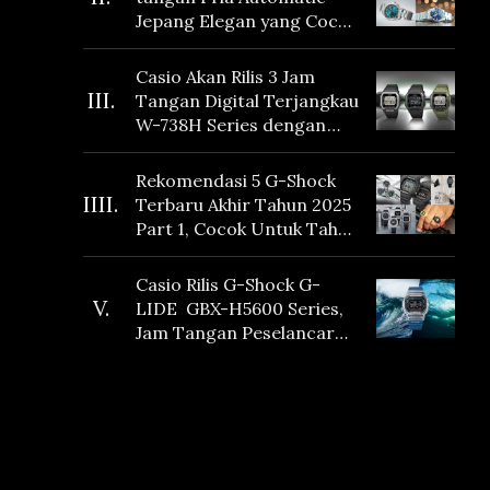
Jepang Elegan yang Cocok
Dikoleksi di 2026
Casio Akan Rilis 3 Jam
III.
Tangan Digital Terjangkau
W-738H Series dengan
Masa Baterai 10 Tahun
dan Fitur Vibration
Rekomendasi 5 G-Shock
IIII.
Terbaru Akhir Tahun 2025
Part 1, Cocok Untuk Tahun
Baru!
Casio Rilis G-Shock G-
V.
LIDE GBX-H5600 Series,
Jam Tangan Peselancar
yang dilengkapi Sensor
Heart Rate