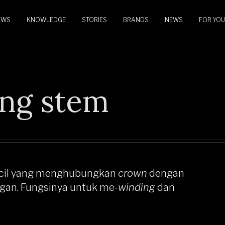
EWS
KNOWLEDGE
STORIES
BRANDS
NEWS
FOR YOU
ng stem
cil yang menghubungkan
crown
dengan
an. Fungsinya untuk me-
winding
dan