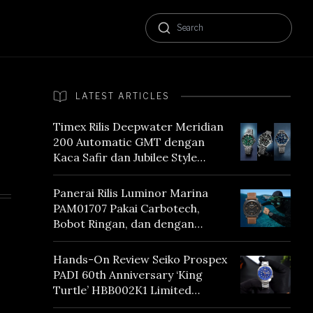
LATEST ARTICLES
Timex Rilis Deepwater Meridian
200 Automatic GMT dengan
Kaca Safir dan Jubilee Style
Bracelet
Panerai Rilis Luminor Marina
PAM01707 Pakai Carbotech,
Bobot Ringan, dan dengan
Vintage Vibes
Hands-On Review Seiko Prospex
PADI 60th Anniversary ‘King
Turtle’ HBB002K1 Limited
Edition