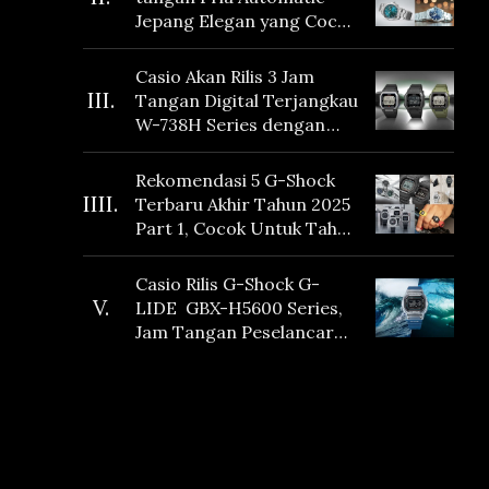
Jepang Elegan yang Cocok
Dikoleksi di 2026
Casio Akan Rilis 3 Jam
III.
Tangan Digital Terjangkau
W-738H Series dengan
Masa Baterai 10 Tahun
dan Fitur Vibration
Rekomendasi 5 G-Shock
IIII.
Terbaru Akhir Tahun 2025
Part 1, Cocok Untuk Tahun
Baru!
Casio Rilis G-Shock G-
V.
LIDE GBX-H5600 Series,
Jam Tangan Peselancar
yang dilengkapi Sensor
Heart Rate