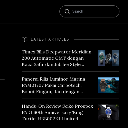
LATEST ARTICLES
Timex Rilis Deepwater Meridian
200 Automatic GMT dengan
Kaca Safir dan Jubilee Style
Bracelet
Panerai Rilis Luminor Marina
PAM01707 Pakai Carbotech,
Bobot Ringan, dan dengan
Vintage Vibes
Hands-On Review Seiko Prospex
PADI 60th Anniversary ‘King
Turtle’ HBB002K1 Limited
Edition