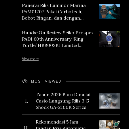
Panerai Rilis Luminor Marina
PAM01707 Pakai Carbotech,
Bobot Ringan, dan dengan
Vintage Vibes
Hands-On Review Seiko Prospex
PADI 60th Anniversary ‘King
Turtle’ HBB002K1 Limited
Edition
View more
MOST VIEWED
Tahun 2026 Baru Dimulai,
I.
Casio Langsung Rilis 3 G-
Shock GA-2100K Series
Rekomendasi 5 Jam
II.
tangan Pria Automatic