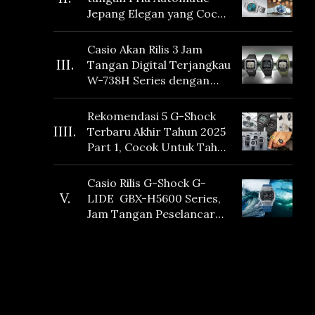
Jepang Elegan yang Cocok
Dikoleksi di 2026
Casio Akan Rilis 3 Jam
III.
Tangan Digital Terjangkau
W-738H Series dengan
Masa Baterai 10 Tahun
dan Fitur Vibration
Rekomendasi 5 G-Shock
IIII.
Terbaru Akhir Tahun 2025
Part 1, Cocok Untuk Tahun
Baru!
Casio Rilis G-Shock G-
V.
LIDE GBX-H5600 Series,
Jam Tangan Peselancar
yang dilengkapi Sensor
Heart Rate