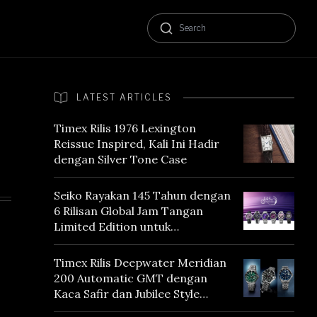
LATEST ARTICLES
Timex Rilis 1976 Lexington
Reissue Inspired, Kali Ini Hadir
dengan Silver Tone Case
Seiko Rayakan 145 Tahun dengan
6 Rilisan Global Jam Tangan
Limited Edition untuk
Menghormati Edo Purple,
Warna yang Mencerminkan
Timex Rilis Deepwater Meridian
Warisan Tokyo
200 Automatic GMT dengan
Kaca Safir dan Jubilee Style
Bracelet