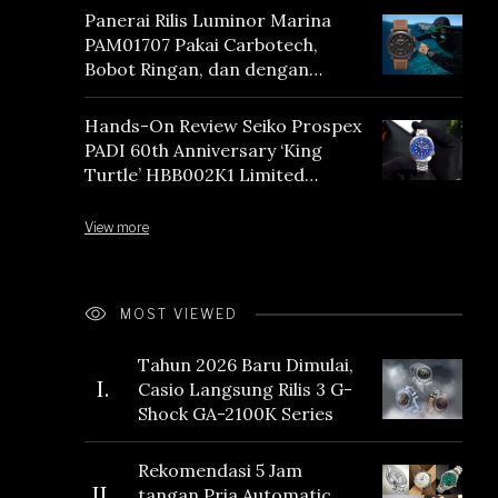
Panerai Rilis Luminor Marina
PAM01707 Pakai Carbotech,
Bobot Ringan, dan dengan
Vintage Vibes
Hands-On Review Seiko Prospex
PADI 60th Anniversary ‘King
Turtle’ HBB002K1 Limited
Edition
View more
MOST VIEWED
Tahun 2026 Baru Dimulai,
I.
Casio Langsung Rilis 3 G-
Shock GA-2100K Series
Rekomendasi 5 Jam
II.
tangan Pria Automatic