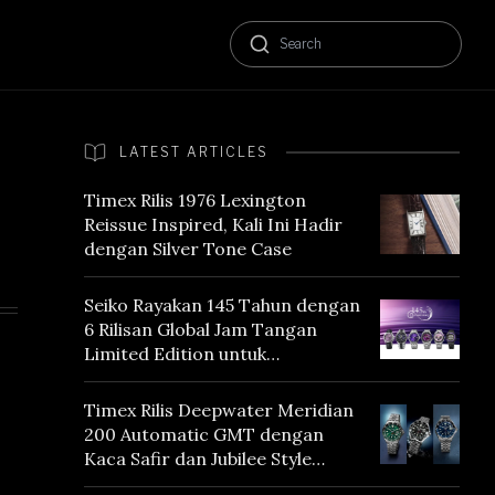
LATEST ARTICLES
Timex Rilis 1976 Lexington
Reissue Inspired, Kali Ini Hadir
dengan Silver Tone Case
Seiko Rayakan 145 Tahun dengan
6 Rilisan Global Jam Tangan
Limited Edition untuk
Menghormati Edo Purple,
Warna yang Mencerminkan
Timex Rilis Deepwater Meridian
Warisan Tokyo
200 Automatic GMT dengan
Kaca Safir dan Jubilee Style
Bracelet