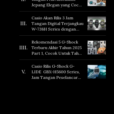
Jepang Elegan yang Cocok
Dikoleksi di 2026
Casio Akan Rilis 3 Jam
III.
Tangan Digital Terjangkau
W-738H Series dengan
Masa Baterai 10 Tahun
dan Fitur Vibration
Rekomendasi 5 G-Shock
IIII.
Terbaru Akhir Tahun 2025
Part 1, Cocok Untuk Tahun
Baru!
Casio Rilis G-Shock G-
V.
LIDE GBX-H5600 Series,
Jam Tangan Peselancar
yang dilengkapi Sensor
Heart Rate