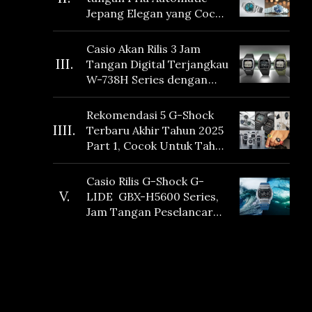
Jepang Elegan yang Cocok
Dikoleksi di 2026
Casio Akan Rilis 3 Jam
III.
Tangan Digital Terjangkau
W-738H Series dengan
Masa Baterai 10 Tahun
dan Fitur Vibration
Rekomendasi 5 G-Shock
IIII.
Terbaru Akhir Tahun 2025
Part 1, Cocok Untuk Tahun
Baru!
Casio Rilis G-Shock G-
V.
LIDE GBX-H5600 Series,
Jam Tangan Peselancar
yang dilengkapi Sensor
Heart Rate