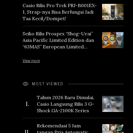
Casio Rilis Pro Trek PRJ-B001EX-
1, Strap-nya Bisa Berfungsi Jadi
Tas Kecil/Dompet!
Seiko Rilis Prospex “Shog-Urai”
Asia Pacific Limited Edition dan
“63MAS” European Limited
Edition
View more
MOST VIEWED
Tahun 2026 Baru Dimulai,
I.
Casio Langsung Rilis 3 G-
Shock GA-2100K Series
Rekomendasi 5 Jam
II.
tangan Pria Automatic