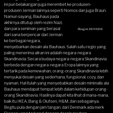
ini pun belakangan juga merembet ke produsen-
produsen Jerman lainnya seperti Nomos dan juga Braun.
Namun sayang, Bauhaus pada
akhirnya ditutup oleh rezim Nazi,
dan para seniman yang berasal
Skagen SKW6108
dari sana berpencar dari Jerman
ke berbagai negara,
menyebarkan desain ala Bauhaus. Salah satu regio yang
paling menerima aliran ini adalah negara-negara
Skandinavia. Secara budaya negara-negara Skandinavia
berbeda dengan negara-negara Eropa lainnya yang
tertarik pada kemewahan, orang-orang Skandinavia lebih
menyukai desain yang sederhana, fungsional, cozy, dan
nyaman. Hal itulah yang menyebabkan desain minimalis ala
Bauhaus mendapat tempat lebih dalam kehidupan orang-
orang Skandinavia. Hasilnya dapat kita lihat di mana-mana,
baik itu IKEA, Bang & Olufsen, H&M, dan sebagainya.
Begitu pula dengan jam tangan, dari Denmark ada merk