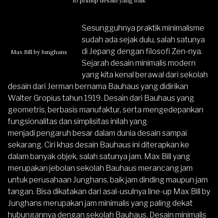
10 prinsip desain yang baik
Sesungguhnya praktik minimalisme
sudah ada sejak dulu, salah satunya
di Jepang dengan filosofi Zen-nya.
Max Bill by Junghans
Sejarah desain minimalis modern
yang kita kenal berawal dari sekolah
desain dari Jerman bernama Bauhaus yang didirikan
Walter Gropius tahun 1919. Desain dari Bauhaus yang
geometris, berbasis manufaktur, serta mengedepankan
fungsionalitas dan simplisitas inilah yang
menjadi pengaruh besar dalam dunia desain sampai
sekarang. Ciri khas desain Bauhaus ini diterapkan ke
dalam banyak objek, salah satunya jam. Max Bill yang
merupakan jebolan sekolah Bauhaus merancang jam
untuk perusahaan Junghans, baik jam dinding maupun jam
tangan. Bisa dikatakan dari asal-usulnya line-up Max Bill by
Junghans merupakan jam minimalis yang paling dekat
hubungannya dengan sekolah Bauhaus. Desain minimalis