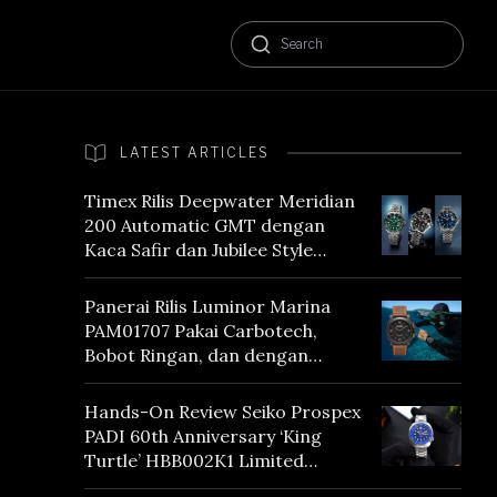
LATEST ARTICLES
Timex Rilis Deepwater Meridian
200 Automatic GMT dengan
Kaca Safir dan Jubilee Style
Bracelet
Panerai Rilis Luminor Marina
PAM01707 Pakai Carbotech,
Bobot Ringan, dan dengan
Vintage Vibes
Hands-On Review Seiko Prospex
PADI 60th Anniversary ‘King
Turtle’ HBB002K1 Limited
Edition