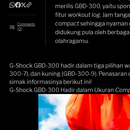
merilis GBD-300, yaitu
spor
fitur
workout log
. Jam tanga
compact
sehingga nyaman di
Comments
(0)
didukung pula oleh berbagai
olahragamu.
G-Shock GBD-300 hadir dalam tiga pilihan wa
300-7), dan kuning (GBD-300-9). Penasaran d
simak informasinya berikut ini!
G-Shock GBD-300 Hadir dalam Ukuran
Comp