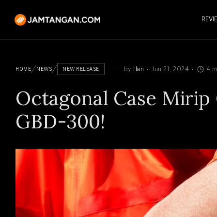
REVI
by
Han
Jun 21, 2024
4 m
HOME
NEWS
NEW RELEASE
Octagonal Case Mirip 
GBD-300!