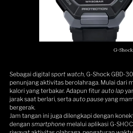
G-Shock
Sebagai digital
sport watch
, G-Shock GBD-30
penunjang aktivitas berolahraga. Mulai dari m
kalori yang terbakar. Adapun fitur
auto lap
yan
jarak saat berlari, serta
auto pause
yang mamp
bergerak.
Jam tangan ini juga dilengkapi dengan kone
dengan
smartphone
melalui aplikasi G-SHOC
riwayat aktivitas olahraga, pengaturan waktu