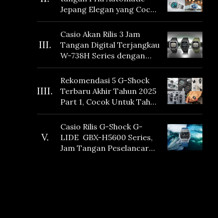
Jepang Elegan yang Cocok
Dikoleksi di 2026
Casio Akan Rilis 3 Jam
III.
Tangan Digital Terjangkau
W-738H Series dengan
Masa Baterai 10 Tahun
dan Fitur Vibration
Rekomendasi 5 G-Shock
IIII.
Terbaru Akhir Tahun 2025
Part 1, Cocok Untuk Tahun
Baru!
Casio Rilis G-Shock G-
V.
LIDE GBX-H5600 Series,
Jam Tangan Peselancar
yang dilengkapi Sensor
Heart Rate