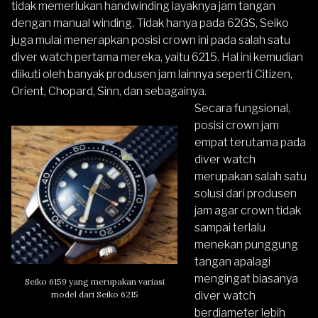
tidak memerlukan handwinding layaknya jam tangan
dengan manual winding. Tidak hanya pada 62GS, Seiko
juga mulai menerapkan posisi crown ini pada salah satu
diver watch pertama mereka, yaitu 6215. Hal ini kemudian
diikuti oleh banyak produsen jam lainnya seperti Citizen,
Orient, Chopard, Sinn, dan sebagainya.
Secara fungsional,
posisi crown jam
empat terutama pada
diver watch
merupakan salah satu
solusi dari produsen
jam agar crown tidak
sampai terlalu
menekan punggung
tangan apalagi
mengingat biasanya
Seiko 6159 yang merupakan variasi
model dari Seiko 6215
diver watch
berdiameter lebih