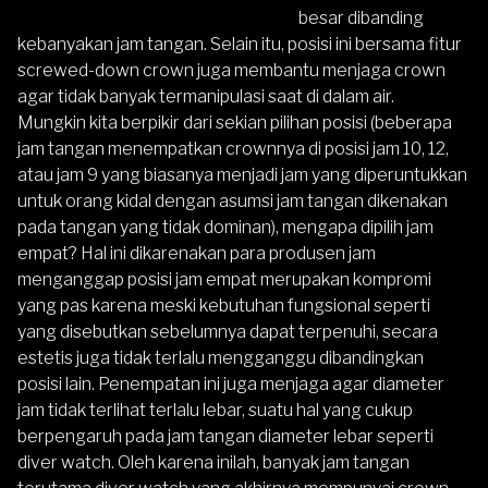
besar dibanding
kebanyakan jam tangan. Selain itu, posisi ini bersama fitur
screwed-down crown juga membantu menjaga crown
agar tidak banyak termanipulasi saat di dalam air.
Mungkin kita berpikir dari sekian pilihan posisi (beberapa
jam tangan menempatkan crownnya di posisi jam 10, 12,
atau jam 9 yang biasanya menjadi jam yang diperuntukkan
untuk orang kidal dengan asumsi jam tangan dikenakan
pada tangan yang tidak dominan), mengapa dipilih jam
empat? Hal ini dikarenakan para produsen jam
menganggap posisi jam empat merupakan kompromi
yang pas karena meski kebutuhan fungsional seperti
yang disebutkan sebelumnya dapat terpenuhi, secara
estetis juga tidak terlalu mengganggu dibandingkan
posisi lain. Penempatan ini juga menjaga agar diameter
jam tidak terlihat terlalu lebar, suatu hal yang cukup
berpengaruh pada jam tangan diameter lebar seperti
diver watch. Oleh karena inilah, banyak jam tangan