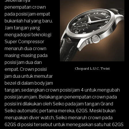
Sebenarnya
penempatan crown
pada posisi jam empat
bukanlah hal yang baru.
Jam tangan yang
mengadopsi teknologi
Super Compressor
menaruh dua crown
masing-masing pada
posisi jam dua dan
Chopard L.U.C. Twist
empat. Crown posisi
jam dua untuk memutar
bezel di dalam body jam
tangan, sedangkan crown posisi jam 4 untuk mengubah
posisi jarum jam. Belakangan penempatan crown pada
posisi ini dilakukan oleh Seiko pada jam tangan Grand
Seiko automatic pertama mereka, 62GS. Meski bukan
merupakan diver watch, Seiko menaruh crown pada
62GS di posisi tersebut untuk menegaskan satu hal: 62GS