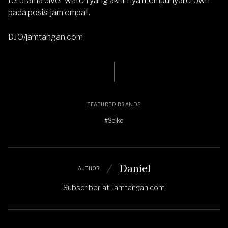
terutama diver watch yang akhirnya mempunyai crown
pada posisi jam empat.
DJO/jamtangan.com
FEATURED BRANDS
#Seiko
Daniel
AUTHOR
Subscriber
at
Jamtangan.com