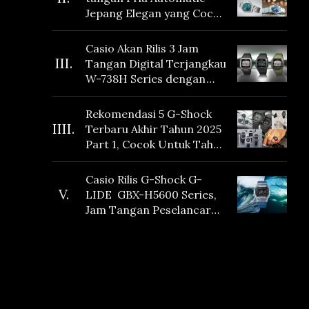
Jepang Elegan yang Cocok
Dikoleksi di 2026
Casio Akan Rilis 3 Jam
III.
Tangan Digital Terjangkau
W-738H Series dengan
Masa Baterai 10 Tahun
dan Fitur Vibration
Rekomendasi 5 G-Shock
IIII.
Terbaru Akhir Tahun 2025
Part 1, Cocok Untuk Tahun
Baru!
Casio Rilis G-Shock G-
V.
LIDE GBX-H5600 Series,
Jam Tangan Peselancar
yang dilengkapi Sensor
Heart Rate