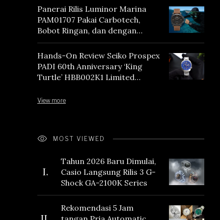
Panerai Rilis Luminor Marina
PAM01707 Pakai Carbotech,
Bobot Ringan, dan dengan
Vintage Vibes
Hands-On Review Seiko Prospex
PADI 60th Anniversary ‘King
Turtle’ HBB002K1 Limited
Edition
View more
MOST VIEWED
Tahun 2026 Baru Dimulai,
I.
Casio Langsung Rilis 3 G-
Shock GA-2100K Series
Rekomendasi 5 Jam
II.
tangan Pria Automatic